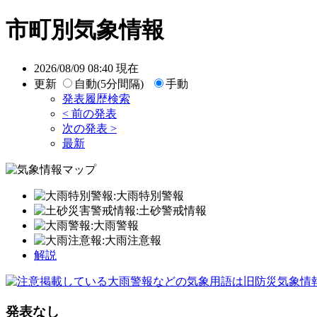
市町別気象情報
2026/08/09 08:40 現在
更新
自動(5分間隔)
手動
発表履歴検索
< 前の発表
次の発表 >
最新
:大雨特別警報
:土砂警戒情報
:大雨警報
:大雨注意報
解説
掲載している大雨警報などの気象用語は旧防災気象情
発表なし