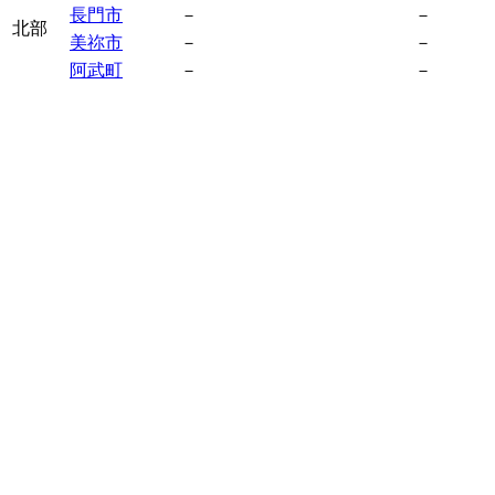
長門市
－
－
北部
美祢市
－
－
阿武町
－
－