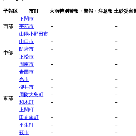
予報区
市町
大雨特別警報・警報・注意報
土砂災害
下関市
－
－
西部
宇部市
－
－
山陽小野田市
－
－
山口市
－
－
防府市
－
－
中部
下松市
－
－
周南市
－
－
岩国市
－
－
光市
－
－
柳井市
－
－
周防大島町
－
－
東部
和木町
－
－
上関町
－
－
田布施町
－
－
平生町
－
－
萩市
－
－