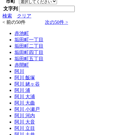
市町
文字列
検索
クリア
< 前の50件
次の50件 >
赤池町
垢田町一丁目
垢田町二丁目
垢田町四丁目
垢田町五丁目
赤間町
阿川
阿川 飯塚
阿川 姥ヶ谷
阿川 浦
阿川 大浦
阿川 大曲
阿川 小瀬戸
阿川 河内
阿川 大音
阿川 立目
阿川 土井