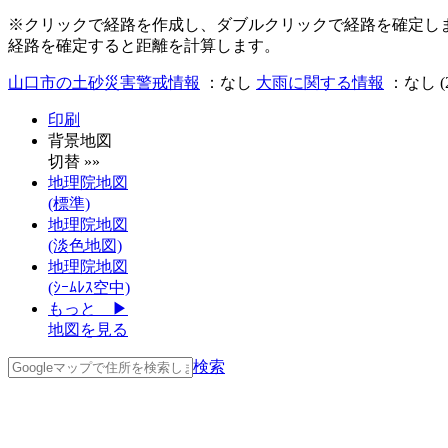
※クリックで経路を作成し、ダブルクリックで経路を確定し
経路を確定すると距離を計算します。
山口市
の土砂災害警戒情報
：
なし
大雨に関する情報
：
なし
(
印刷
背景地図
切替 »»
地理院地図
(標準)
地理院地図
(淡色地図)
地理院地図
(ｼｰﾑﾚｽ空中)
もっと ▶
地図を見る
検索