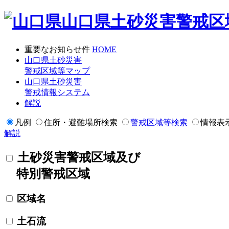
山口県土砂災害警戒区
重要なお知らせ
件
HOME
山口県土砂災害
警戒区域等マップ
山口県土砂災害
警戒情報システム
解説
凡例
住所・避難場所検索
警戒区域等検索
情報表
解説
土砂災害警戒区域及び
特別警戒区域
区域名
土石流